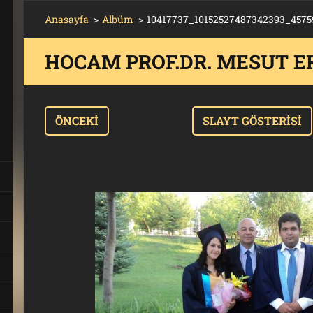
Anasayfa
>
Albüm
>
10417737_10152527487342393_4575
HOCAM PROF.DR. MESUT E
T
ÖNCEKI
SLAYT GÖSTERISI