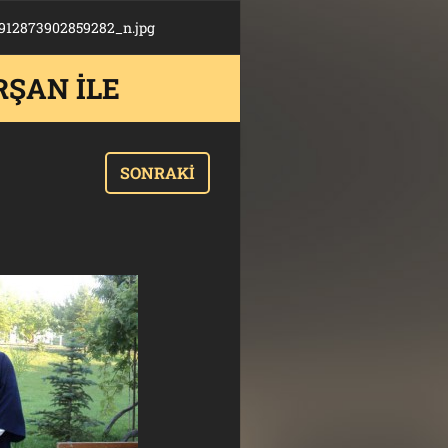
912873902859282_n.jpg
RŞAN ILE
SONRAKI