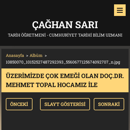
ÇAĞHAN SARI
TARIH ÖĞRETMENI - CUMHURIYET TARIHI BILIM UZMANI
Anasayfa
>
Albüm
>
10850070_10152527487292393_5560677125674092707_n.jpg
ÜZERIMIZDE ÇOK EMEĞI OLAN DOÇ.DR.
MEHMET TOPAL HOCAMIZ ILE
ÖNCEKI
SLAYT GÖSTERISI
SONRAKI