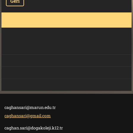
Geri
caghansari@marun.edu.tr
caghansari@gmail.com
caghan.sari@dogakoleji.k12.tr