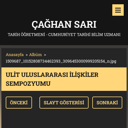
ÇAĞHAN SARI
TARIH ÖĞRETMENI - CUMHURIYET TARIHI BILIM UZMANI
Anasayfa
>
Albüm
>
1509687_10152808734462393_3096453000999205154_n.jpg
ULİT ULUSLARARASI İLIŞKILER
SEMPOZYUMU
ÖNCEKI
SLAYT GÖSTERISI
SONRAKI