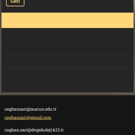
Geri
caghansari@marun.edu.tr
caghansari@gmail.com
caghan.sari@dogakoleji.k12.tr