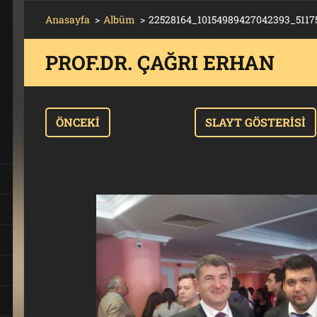
Anasayfa
>
Albüm
>
22528164_10154989427042393_5117
PROF.DR. ÇAĞRI ERHAN
T
ÖNCEKI
SLAYT GÖSTERISI