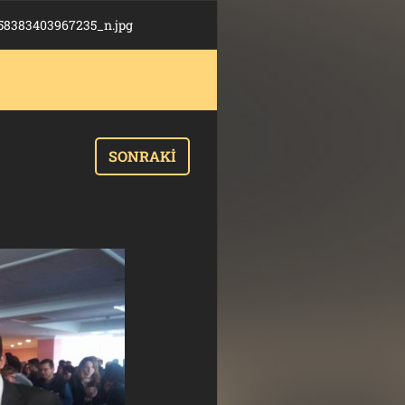
58383403967235_n.jpg
SONRAKI