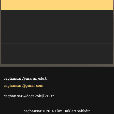
caghansari@marun.edu.tr
caghansari@gmail.com
caghan.sari@dogakoleji.k12.tr
caghansari© 2014 Tüm Hakları Saklıdır.