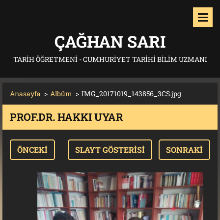
ÇAĞHAN SARI
TARIH ÖĞRETMENI - CUMHURIYET TARIHI BILIM UZMANI
Anasayfa
>
Albüm
>
IMG_20171019_143856_3CS.jpg
PROF.DR. HAKKI UYAR
ÖNCEKI
SLAYT GÖSTERISI
SONRAKI