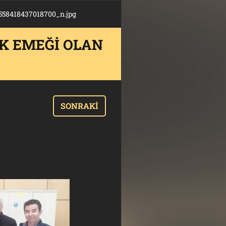
558418437018700_n.jpg
K EMEĞI OLAN
SONRAKI