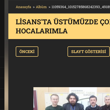
Anasayfa
>
Albüm
>
11059364_10152785868242393_4918
LISANS'TA ÜSTÜMÜZDE ÇO
HOCALARIMLA
T
ÖNCEKI
SLAYT GÖSTERISI