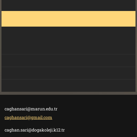
caghansari@marun.edu.tr
caghansari@gmail.com
caghan.sari@dogakoleji.k12.tr