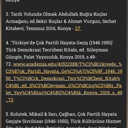
3. Tarih Yolunda Olmak Abdullah Buğra Koçlar
Armağanı, ed.Bekir Koçlar & Ahmet Vurgun, Serhat
Kitabevi, Temmuz 2016, Konya -
27
4. 'Türkiye'de Çok Partili Hayata Geçiş (1946 1950)'
Türk Demokrasi Tecrübesi Kitabı, ed. Süleyman
Güngör, Palet Yayıncılık, Konya 2019, s.49-
72.
www.academia.edu/41522388/T%C3%BCrkiyede_%
C3%87ok_Partili_Hayata_Ge%C3%A7i%C5%9F_1946_19
50_T%C3%BCrk_Demokrasi_Tecr%C3%BCbesi_Kitab%
C4%B1_ed_S%C3%BCleyman_G%C3%BCng%C3%B6r_Pa
let_Yay%C4%B1nc%C4%B1l%C4%B1k_Konya_2019_s_49
_72
5. Kolutek, Mikail & Sarı, Çağhan, Çok Partili Hayata
Geçişte Sivrihisar (1946-1950), Türk Kültürüne Hizmet