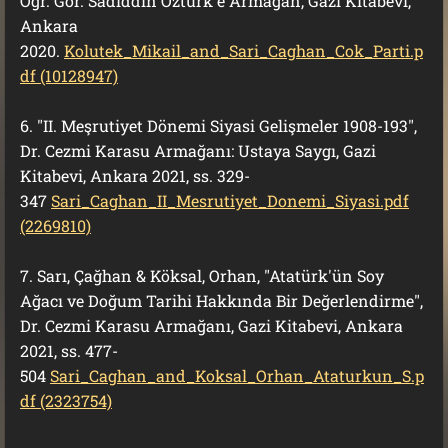
Öğr. Gör. Sadiddin Öztürk'e Armağan, Gazi Kitabevi,
Ankara
2020.
Kolutek_Mikail_and_Sari_Caghan_Cok_Parti.p
df (10128947)
6. "II. Meşrutiyet Dönemi Siyasi Gelişmeler 1908-193",
Dr. Cezmi Karasu Armağanı: Ustaya Saygı, Gazi
Kitabevi, Ankara 2021, ss. 329-
347
Sari_Caghan_II_Mesrutiyet_Donemi_Siyasi.pdf
(2269810)
7. Sarı, Çağhan & Köksal, Orhan, "Atatürk'ün Soy
Ağacı ve Doğum Tarihi Hakkında Bir Değerlendirme",
Dr. Cezmi Karasu Armağanı, Gazi Kitabevi, Ankara
2021, ss. 477-
504
Sari_Caghan_and_Koksal_Orhan_Ataturkun_S.p
df (2323754)