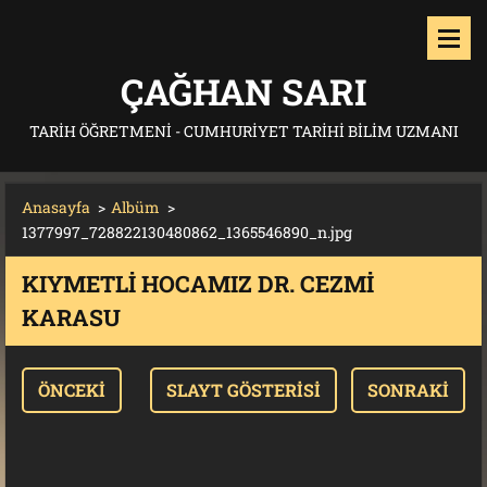
ÇAĞHAN SARI
TARIH ÖĞRETMENI - CUMHURIYET TARIHI BILIM UZMANI
Anasayfa
>
Albüm
>
1377997_728822130480862_1365546890_n.jpg
KIYMETLI HOCAMIZ DR. CEZMI
KARASU
ÖNCEKI
SLAYT GÖSTERISI
SONRAKI