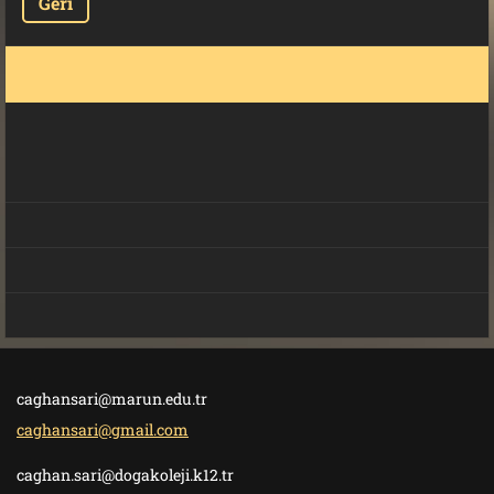
Geri
caghansari@marun.edu.tr
caghansari@gmail.com
caghan.sari@dogakoleji.k12.tr