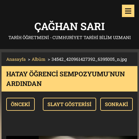
ÇAĞHAN SARI
TARIH ÖĞRETMENI - CUMHURIYET TARIHI BILIM UZMANI
Anasayfa
>
Albüm
>
34542_420961427392_6395005_n.jpg
HATAY ÖĞRENCI SEMPOZYUMU'NUN
ARDINDAN
ÖNCEKI
SLAYT GÖSTERISI
SONRAKI