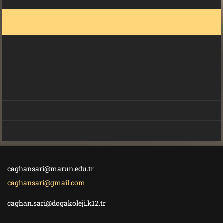
caghansari@marun.edu.tr
caghansari@gmail.com
caghan.sari@dogakoleji.k12.tr