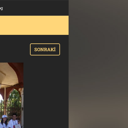
pg
SONRAKI