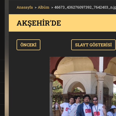
Anasayfa
>
Albüm
>
46673_436276097392_7642403_n.j
AKŞEHIR'DE
T
ÖNCEKI
SLAYT GÖSTERISI