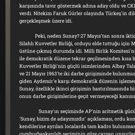
karşısında tavır göstermek adına aday oldu ve CK
verdi. Nitekim Faruk Gürler olayında Türkeş'in dil
gerçekleşmek üzere idi.
Peki, neden Sunay? 27 Mayıs'tan sonra iktidar
Silahlı Kuvvetler Birliği, orduyu elde tuttuğu için M
üstüne çıkmış durumda idi. Milli Birlik Komitesi'ni
ile demokratik düzene tekrar geçilmesinden kısa bi
Kuvvetler Birliği'nin güçlü isimlerinden Albay Ta
ve 21 Mayıs 1963'te iki darbe girişiminde bulunm
giden Aydemir'e karşı demokratik düzenin işleme
Sunay, özellikle ikinci girişimin bastırılmasında bi
onun darbe girişimlerine geçit vermeyeceği kanısı
Sunay'ın seçiminde AP'nin aritmetik gücün
'Sunay, bizim de adayımızdır' açıklaması, ordu k
kendilerine ayrılan localarda tam kadro bulunması
cumhurbaşkanlığı seçiminin göze çarpan unsurları