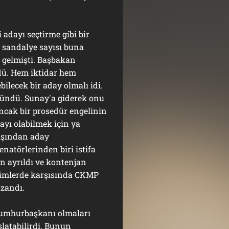
dayı seçtirme gibi bir
a sandalye sayısı buna
e gelmişti. Başbakan
ndü. Hem iktidar hem
ilecek bir aday olmalı idi.
ündü. Sunay'a giderek onu
Ancak bir prosedür engelinin
yı olabilmek için ya
dışından aday
natörlerinden biri istifa
an ayrıldı ve kontenjan
eçimlerde karşısında CKMP
azandı.
mhurbaşkanı olmaları
şlatabilirdi. Bunun