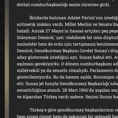
derhal cumhurbaşkanlığı seçim sürecine girdi.
İktidarda bulunan Adalet Partisi'nin istediği a
aritmetik imkânı vardı. Millet Meclisi ve Senato'd
haizdi. Ancak 27 Mayıs'ın hassas artçıları peş peş
Süleyman Demirel, 'çatı' olabilecek bir isim düşü
muhalefet hem de ordu için tartışmasız benimseneb
Demirel, Genelkurmay Başkanı Cevdet Sunay'ı düş
aday göstermek istediğini açtı. Sunay kabul etti. 
aşılması gerekiyordu. O dönem cumhurbaşkanı ada
milletvekili ya da senatör olmalıydı. Parlamento 
gösterilemiyordu. Bu da hemen aşıldı. Kontenjan se
etti. Sunay jet hızıyla Genelkurmay Başkanlığı'nd
senatörlüğüne atandı. 28 Mart 1966'da yapılan s
ve Alparslan Türkeş vardı sadece. Seçimi Sunay k
Türkeş'e göre genelkurmay başkanlarının cu
hem siyasi rüşvet hem de sakıncalı bir geleneği ba