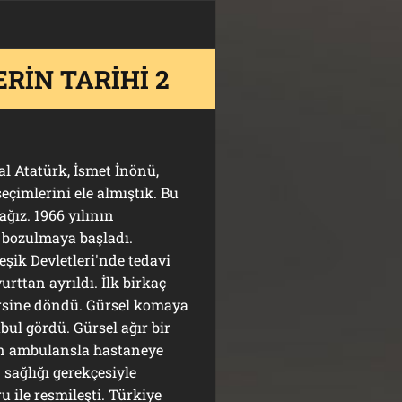
RİN TARİHİ 2
tatürk, İsmet İnönü,
çimlerini ele almıştık. Bu
ğız. 1966 yılının
 bozulmaya başladı.
şik Devletleri'nde tedavi
rttan ayrıldı. İlk birkaç
ersine döndü. Gürsel komaya
bul gördü. Gürsel ağır bir
an ambulansla hastaneye
sağlığı gerekçesiyle
 ile resmileşti. Türkiye