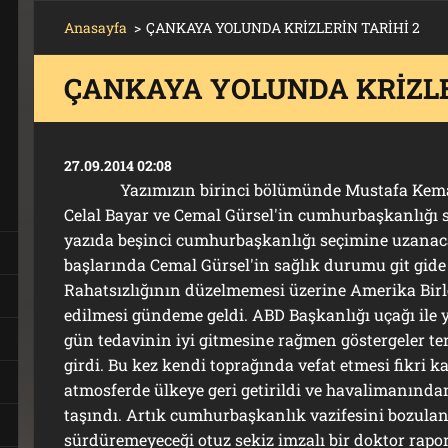
Anasayfa
>
ÇANKAYA YOLUNDA KRİZLERİN TARİHİ 2
ÇANKAYA YOLUNDA KRİZLE
27.09.2014 02:08
T
Yazımızın birinci bölümünde Mustafa Kemal A
Celal Bayar ve Cemal Gürsel'in cumhurbaşkanlığı se
yazıda beşinci cumhurbaşkanlığı seçimine uzanaca
başlarında Cemal Gürsel'in sağlık durumu git gide
Rahatsızlığının düzelmemesi üzerine Amerika Birle
edilmesi gündeme geldi. ABD Başkanlığı uçağı ile yu
gün tedavinin iyi gitmesine rağmen göstergeler t
girdi. Bu kez kendi toprağında vefat etmesi fikri ka
atmosferde ülkeye geri getirildi ve havalimanınd
taşındı. Artık cumhurbaşkanlık vazifesini bozulan 
sürdüremeyeceği otuz sekiz imzalı bir doktor raporu