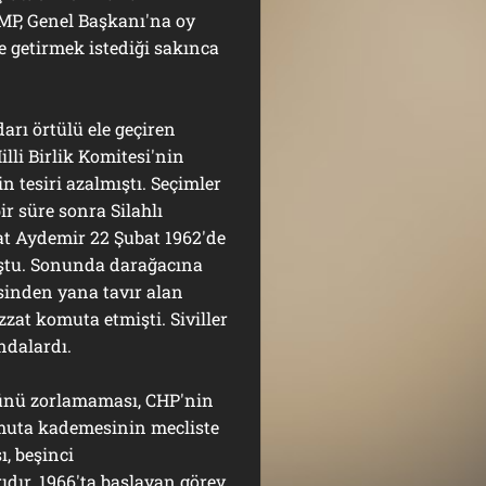
MP, Genel Başkanı'na oy
e getirmek istediği sakınca
ı örtülü ele geçiren
illi Birlik Komitesi'nin
n tesiri azalmıştı. Seçimler
r süre sonra Silahlı
lat Aydemir 22 Şubat 1962'de
uştu. Sonunda darağacına
sinden yana tavır alan
zzat komuta etmişti. Siviller
ndalardı.
ü zorlamaması, CHP'nin
omuta kademesinin mecliste
, beşinci
dır. 1966'ta başlayan görev