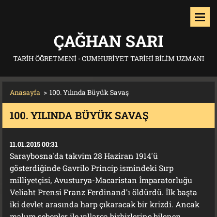
ÇAĞHAN SARI
TARIH ÖĞRETMENI - CUMHURIYET TARIHI BILIM UZMANI
Anasayfa
>
100. Yılında Büyük Savaş
100. YILINDA BÜYÜK SAVAŞ
11.01.2015 00:31
Saraybosna'da takvim 28 Haziran 1914'ü
gösterdiğinde Gavrilo Princip ismindeki Sırp
milliyetçisi, Avusturya-Macaristan İmparatorluğu
Veliaht Prensi Franz Ferdinand'ı öldürdü. İlk başta
iki devlet arasında harp çıkaracak bir krizdi. Ancak
malum sebepler ile yıllarca birbirlerine bilenen