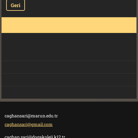
Geri
caghansari@marun.edu.tr
caghansari@gmail.com
caghan.sari@dogakoleji.k12.tr