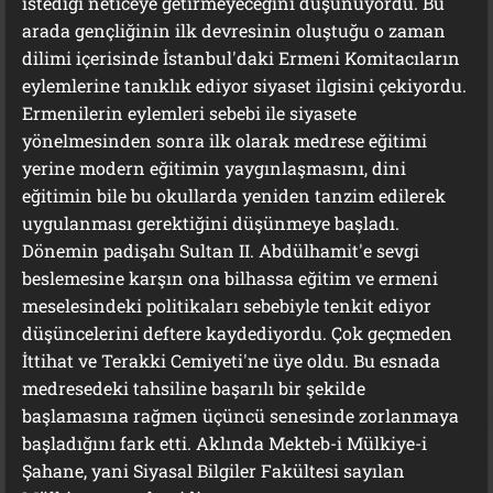
istediği neticeye getirmeyeceğini düşünüyordu. Bu
arada gençliğinin ilk devresinin oluştuğu o zaman
dilimi içerisinde İstanbul'daki Ermeni Komitacıların
eylemlerine tanıklık ediyor siyaset ilgisini çekiyordu.
Ermenilerin eylemleri sebebi ile siyasete
yönelmesinden sonra ilk olarak medrese eğitimi
yerine modern eğitimin yaygınlaşmasını, dini
eğitimin bile bu okullarda yeniden tanzim edilerek
uygulanması gerektiğini düşünmeye başladı.
Dönemin padişahı Sultan II. Abdülhamit'e sevgi
beslemesine karşın ona bilhassa eğitim ve ermeni
meselesindeki politikaları sebebiyle tenkit ediyor
düşüncelerini deftere kaydediyordu. Çok geçmeden
İttihat ve Terakki Cemiyeti'ne üye oldu. Bu esnada
medresedeki tahsiline başarılı bir şekilde
başlamasına rağmen üçüncü senesinde zorlanmaya
başladığını fark etti. Aklında Mekteb-i Mülkiye-i
Şahane, yani Siyasal Bilgiler Fakültesi sayılan