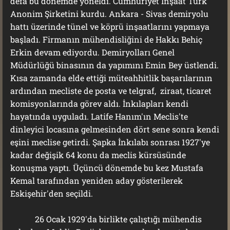
defa bu dönemde yöneldi. Cumhuriyet İnşaat Türk
Anonim Şirketini kurdu. Ankara - Sivas demiryolu
hattı üzerinde tünel ve köprü inşaatlarını yapmaya
başladı. Firmanın mühendisliğini de Hakkı Behiç
Erkin devam ediyordu. Demiryolları Genel
Müdürlüğü binasının da yapımını Emin Bey üstlendi.
Kısa zamanda elde ettiği müteahhitlik başarılarının
ardından mecliste de posta ve telgraf, ziraat, ticaret
komisyonlarında görev aldı. İnkılapları kendi
hayatında uyguladı. Latife Hanım'ın Meclis'te
dinleyici locasına gelmesinden dört sene sonra kendi
eşini meclise getirdi. Şapka İnkılabı sonrası 1927'ye
kadar değişik 64 konu da meclis kürsüsünde
konuşma yaptı. Üçüncü dönemde bu kez Mustafa
Kemal tarafından yeniden aday gösterilerek
Eskişehir'den seçildi.
26 Ocak 1929'da birlikte çalıştığı mühendis