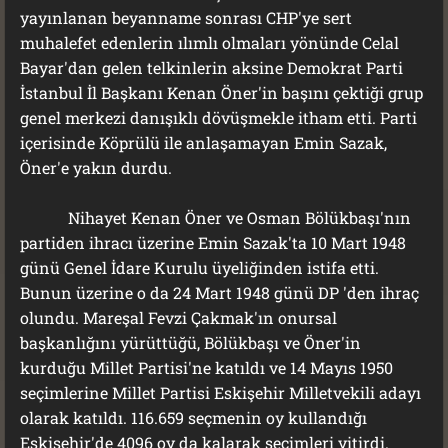
yayınlanan beyanname sonrası CHP'ye sert
muhalefet edenlerin ılımlı olmaları yönünde Celal
Bayar'dan gelen telkinlerin aksine Demokrat Parti
İstanbul İl Başkanı Kenan Öner'in başını çektiği grup
genel merkezi danışıklı dövüşmekle itham etti. Parti
içerisinde Köprülü ile anlaşamayan Emin Sazak,
Öner'e yakın durdu.
Nihayet Kenan Öner ve Osman Bölükbaşı'nın
partiden ihracı üzerine Emin Sazak'ta 10 Mart 1948
günü Genel İdare Kurulu üyeliğinden istifa etti.
Bunun üzerine o da 24 Mart 1948 günü DP 'den ihraç
olundu. Mareşal Fevzi Çakmak'ın onursal
başkanlığını yürüttüğü, Bölükbaşı ve Öner'in
kurduğu Millet Partisi'ne katıldı ve 14 Mayıs 1950
seçimlerine Millet Partisi Eskişehir Milletvekili adayı
olarak katıldı. 116.659 seçmenin oy kullandığı
Eskişehir'de 4096 oy da kalarak seçimleri yitirdi.