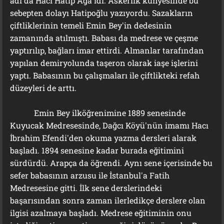
adı da Hacı Hatip Ağa idi. Askerlik künyesinde bu
sebepten dolayı Hatipoğlu yazıyordu. Sazakların
çiftliklerinin temeli Emin Bey'in dedesinin
zamanında atılmıştı. Babası da medrese ve çeşme
yaptırılıp, bağları imar ettirdi. Almanlar tarafından
yapılan demiryolunda taşeron olarak iaşe işlerini
yaptı. Babasının bu çalışmaları ile çiftlikteki refah
düzeyleri de arttı.
Emin Bey ilköğrenimine 1889 senesinde
Kuyucak Medresesinde, Dağcı Köyü'nün imamı Hacı
İbrahim Efendi'den okuma yazma dersleri alarak
başladı. 1894 senesine kadar burada eğitimini
sürdürdü. Arapça da öğrendi. Aynı sene içerisinde bu
sefer babasının arzusu ile İstanbul'a Fatih
Medresesine gitti. İlk sene derslerindeki
başarısından sonra zaman ilerledikçe derslere olan
ilgisi azalmaya başladı. Medrese eğitiminin onu