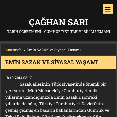
ÇAĞHAN SARI
TARIH ÖĞRETMENI - CUMHURIYET TARIHI BILIM UZMANI
Anasayfa
>
Emin SAZAK ve Siyasal Yaşamı
EMIN SAZAK VE SIYASAL YAŞAMI
18.10.2014 08:17
Sazak ailesinin Türk siyasetinde önemli bir
yeri vardır. Milli Mücadele'ye Cumhuriyetin ilk
yıllarına uzandığımızda Emin Sazak'ı, sonraki
yıllarda da oğlu, Türkiye Cumhuriyeti Devleti'nin
gelmiş geçmiş en başarılı bakanlarından Gümrük ve
Tekel Eski Bakanı Gün Sazak'ı görmekteyiz. Gün