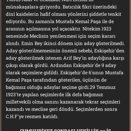
münakaşalara giriyordu. Batıcılık fikri üzerindeki
dinî kaidelerin hafif olması yönlerini şiddetle tenkit
ediyordu. Bu zamanla Mustafa Kemal Paşa ile de
arasının açılmasına yol açacaktır. Nitekim 1923
senesinde Meclisin yenilenmesi için seçim kararı
alındı. Emin Bey ikinci dönem için aday gösterilmedi.
Aday gösterilmemesinin önemli sebebi, Eskişehir'den
aday gösterilmek istenen Arif Bey'in adaylığına karşı
çıkışı olarak gördü. Ardından Eskişehir'de 9 aday
olarak seçimlere gidildi. Eskişehir'de 6'sının Mustafa
Kemal Paşa tarafından gösterilen, üçünün de
bağımsız olduğu adaylar seçime girdi.29 Temmuz
1923'te yapılan seçimlerde ilk defa bağımsız
milletvekili olma sanını kazanarak tekrar seçimleri
kazandı ve meclise geri döndü. Seçimlerden sonra
C.H.F'ye resmen katıldı.
CUMHURİYET SONRASI VEKİLLİK ve İŞ