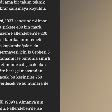
di ama bir takım teknik
ekrar çalışmaya koyuldu.
i, 1937 senesinde Alman
bu şirkete 480 bin mark
ı üzere Fallersleben'de 230
l fabrikasının temeli
ip kaplumbağaları da
sermayesi için İş Cephesi 5
tamamı ise bununla sınırlı
retiminde çalışacak olan
göre her işçi maaşından
acak, bu kesintiler 750
erilecek ve bu numara ile
l 1939′ta Almanya'nın
du. Fallersleben'de ise