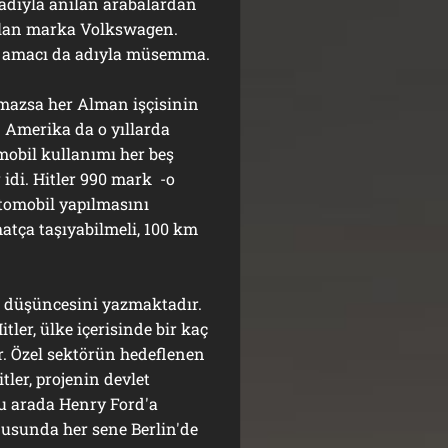
 adıyla anılan arabalardan
olan marka Volkswagen.
m amacı da adıyla müsemma.
azsa her Alman işçisinin
 Amerika da o yıllarda
mobil kullanımı her beş
 idi. Hitler 990 mark -o
otomobil yapılmasını
hatça taşıyabilmeli, 100 km
l düşüncesini yazmaktadır.
tler, ülke içerisinde bir kaç
r. Özel sektörün hedeflenen
ler, projenin devlet
Bu arada Henry Ford'a
usunda her sene Berlin'de