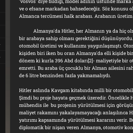
'vosvos' diye bildiği, model adının üstünde marka
ve o efsane markadan bahsedeceğiz. Söz konusu 
Almanca tercümesi halk arabası. Arabanın üreti
Almanya'da Hitler, her Almanın ya da hiç olm
bir arabaya sahip olması gerektiğini düşünüyordu.
otomobil üretimi ve kullanımı yaygınlaşmıştı. Oto
kişiden biri iken bu oran Almanya'da elli kişide bir
dönem ki kurla 396 Abd doları[2]- maliyetiyle bir 
emretti. Bu araba üç çocuklu bir Alman ailesini ra
de 6 litre benzinden fazla yakmamalıydı.
Hitler aslında Kavgam kitabında milli bir otomobi
Şimdi bu proje hayata geçmek üzeredir. Öncelikle Hi
mühendis ile bu projenin yürütülmesi için görüşü
maliyet rakamını yakalayamayacağı anlaşılınca Hit
yatırımı kapsamında yürütülmesi kararını verir. 
diplomatik bir nişan veren Almanya, otomotiv kon