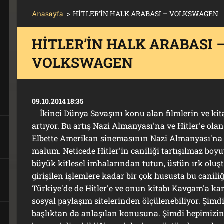
Anasayfa
>
HİTLER’İN HALK ARABASI – VOLKSWAGEN
HİTLER’İN HALK ARABASI 
VOLKSWAGEN
T
09.10.2014 18:35
İkinci Dünya Savaşını konu alan filmlerin ve kita
artıyor. Bu artış Nazi Almanyası'na ve Hitler'e olan 
Elbette Amerikan sinemasının Nazi Almanyası'na v
malum. Neticede Hitler'in caniliği tartışılmaz boyut
büyük kitlesel imhalarından tutun, üstün ırk oluş
girişilen işlemlere kadar bir çok hususta bu caniliği
Türkiye'de de Hitler'e ve onun kitabı Kavgam'a kar
sosyal paylaşım sitelerinden ölçülenebiliyor. Şimd
başlıktan da anlaşılan konusuna. Şimdi hepimizi