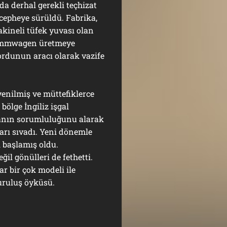
a derhal gerekli teçhizat
cepheye sürüldü. Fabrika,
akineli tüfek yuvası olan
immmwagen üretmeye
rdunun aracı olarak vazife
ilmiş ve müttefiklerce
bölge İngiliz işgal
ikanın sorumluluğunu alarak
ları sıvadı. Yeni dönemle
i başlamış oldu.
il gönülleri de fethetti.
ar bir çok modeli ile
uruluş öyküsü.