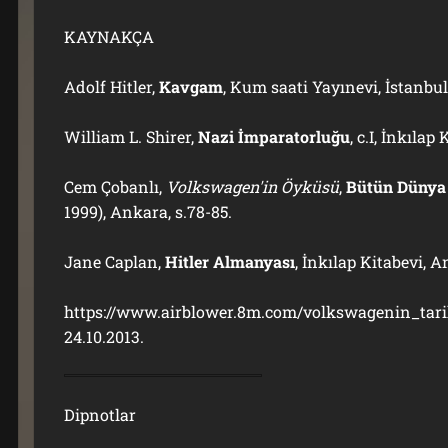
KAYNAKÇA
Adolf Hitler,
Kavgam
, Kum saati Yayınevi, İstanbul
William L. Shirer,
Nazi İmparatorluğu
, c.I, İnkıla
Cem Çobanlı,
Volkswagen'in Öyküsü
,
Bütün Dünya 
1999), Ankara, s.78-85.
Jane Caplan,
Hitler Almanyası
, İnkılap Kitabevi, 
https://www.airblower.8m.com/volkswagenin_tarih
24.10.2013.
Dipnotlar