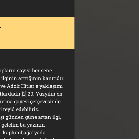
–
pların sayısı her sene
ilginin arttığının kanıtıdır.
e Adolf Hitler'e yaklaşımı
lardadır.[1] 20. Yüzyılın en
turma gayesi çerçevesinde
 teyid edebiliriz.
şı günden güne artan ilgi,
i gelelim bu yazının
n 'kaplumbağa' yada