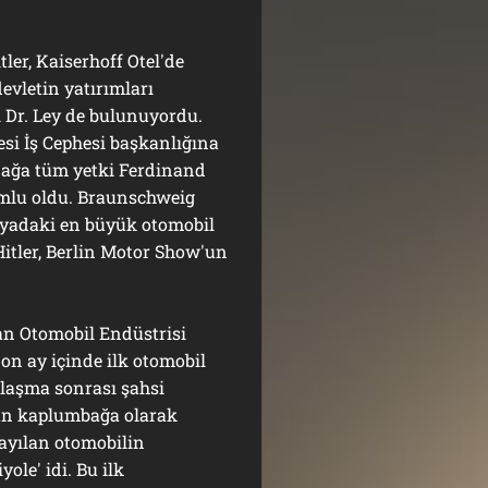
r, Kaiserhoff Otel'de
evletin yatırımları
 Dr. Ley de bulunuyordu.
si İş Cephesi başkanlığına
rnağa tüm yetki Ferdinand
mlu oldu. Braunschweig
nyadaki en büyük otomobil
Hitler, Berlin Motor Show'un
 Otomobil Endüstrisi
on ay içinde ilk otomobil
nlaşma sonrası şahsi
ün kaplumbağa olarak
ayılan otomobilin
yole' idi. Bu ilk