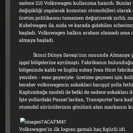
sadece 210 Volkswagen kullanıma hazırdı. Bunlar d
değişikliği yapılarak komutan otomobilleri olarak 
üretim politikasını tamamen değiştirerek zırhlı, m
Kubelwagen ile, suda ve karada gidebilen schw
başladı. Volkswagen halkın arabası olamadı ama o
almaya başladı.
İkinci Dünya Savaşı'nın sonunda Almanya yen
işgal bölgelerine ayrılmıştı. Fabrikanın bulunduğu 
bölgesinde kaldı ve İngiliz subay İvan Hirst fabr
yeniden - esas gayesiyle- üretime geçmesi için kol
beraber volkswagenin sokakları barışçıl yolla feth
Kaplumbağa modeli ile belki de sadece sokakları değ
İşte yollardaki Passat'lardan, Transporter'lara kad
otomobil sürücülerinin gönlünü alan markanın k
Volkswagen'in ilk logosu gamalı haç figürlü idi.