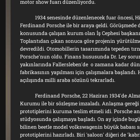
motor show fuarı düzenliyordu.
1934 senesinde düzenlenecek fuar öncesi, Hitle
Ferdinand Porsche ile bir araya geldi. Görüşmede d
konusunda çalışan kurum olan İş Cephesi başkanı
Toplantıdan çıkan sonuca göre projenin yürütülme
devredildi. Otomobillerin tasarımında tepeden tı
Porsche'nun oldu. Finans hususunda Dr. Ley soru
yakınlarında Fallersleben'de o zamana kadar dü
fabrikasının yapılması için çalışmalara başlandı. 
açılışında milli araba sözünü tekrarladı.
Ferdinand Porsche, 22 Haziran 1934′de Alman
Kurumu ile bir sözleşme imzaladı. Anlaşma gereği 
prototiplerini kuruma teslim etmeli idi. Porsche a
stüdyosunda çalışmaya başladı. On ay içinde bug
bilinen beetle model volkswagenin büyük babası s
prototiplerini hazırladı. Biri 'saloon' diğeri de 'kabri