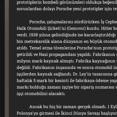
prototiplerin bombeli görünümleri oldukça beğenil
sorunlardan dolayı Porsche yeni prototipler için t
Porsche, çalışmalarını sürdürürken İş Cephes
Halk Otomobili Şirketi'ni (Gezuvor) kurdu. Hitler 
verdi. 1938 yılına gelindiğinde ise kararlaştırıldığ
bin metrekarelik alana dünyanın en büyük otomobi
atıldı. Temel atma törenlerine Porsche'nun protot
getirildi ve Nazi propagandası yapıldı. Fabrikanın 
milyon mark kaynak almıştı. Fabrika kaynağının 
değildi. Fabrikanın inşasında ve sonra otomobil ü
işçilerden kaynak sağlandı. Dr. Ley'in tasarısına 
haftalık 5 mark bir kesinti ile fabrikaya ödeme yap
markı bulduğu zaman işçiye bir sipariş numarası v
işçi otomobilini alacaktı.
Ancak bu hiç bir zaman gerçek olmadı. 1 Eylü
Polonya'ya girmesi ile İkinci Dünya Savaşı başlıyor