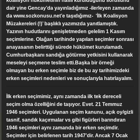
koalisyon hükümetinin nasıl kurulduğunu sorusunu
dair yine Gencay’da yayınladığımız -ilerleyen zamanda
da www.sozkonusu.net’e taşıdığımız- ‘İlk Koalisyon
Müzakereleri (!)’ başlıklı yazımızda yanıtlamıştık.
Yazının hudutlarını genişletmeden gelelim 1 Kasım
seçimlerine. Olağan tarihinde yapılan seçimler sonrası
anayasanın belirttiği sürede hükümet kurulamadı.
Cumhurbaşkanı sandığa götürme yetkisini kullanarak
meseleyi seçmene teslim etti.Başka bir örneği
olmayan bu erken seçimle biz de bu ay tarihimizdeki
erken seçimleri nedenleri ve sonuçlarıyla hatırlayalım.
İlk erken seçimimiz, aynı zamanda ilk tek dereceli
seçim olma özelliğini de taşıyor. Evet. 21 Temmuz
1946 seçimleri. Uygulanan seçim kanunu, açık oy/gizli
tasnif, sandık kaçırmalar vs gibi figürleri barındıran
1946 seçimleri aynı zamanda bir erken seçimdir.
Seçimler için belirlenen tarih 1947′dir. Ancak 7 Ocak