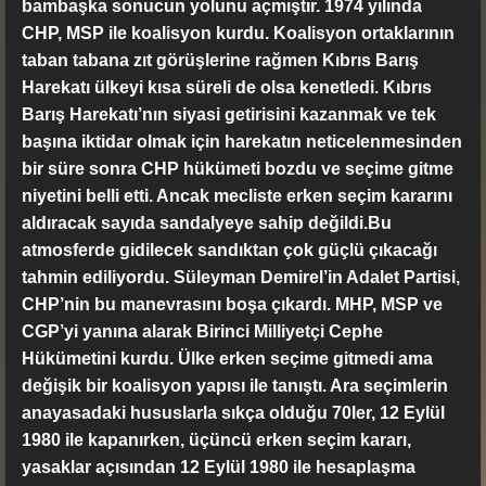
bambaşka sonucun yolunu açmıştır. 1974 yılında
CHP, MSP ile koalisyon kurdu. Koalisyon ortaklarının
taban tabana zıt görüşlerine rağmen Kıbrıs Barış
Harekatı ülkeyi kısa süreli de olsa kenetledi. Kıbrıs
Barış Harekatı’nın siyasi getirisini kazanmak ve tek
başına iktidar olmak için harekatın neticelenmesinden
bir süre sonra CHP hükümeti bozdu ve seçime gitme
niyetini belli etti. Ancak mecliste erken seçim kararını
aldıracak sayıda sandalyeye sahip değildi.Bu
atmosferde gidilecek sandıktan çok güçlü çıkacağı
tahmin ediliyordu. Süleyman Demirel’in Adalet Partisi,
CHP’nin bu manevrasını boşa çıkardı. MHP, MSP ve
CGP’yi yanına alarak Birinci Milliyetçi Cephe
Hükümetini kurdu. Ülke erken seçime gitmedi ama
değişik bir koalisyon yapısı ile tanıştı. Ara seçimlerin
anayasadaki hususlarla sıkça olduğu 70ler, 12 Eylül
1980 ile kapanırken, üçüncü erken seçim kararı,
yasaklar açısından 12 Eylül 1980 ile hesaplaşma