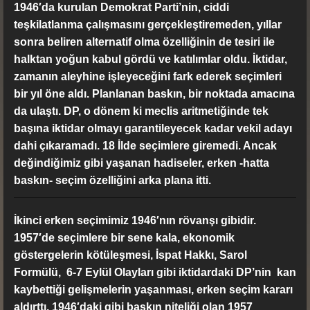
1946′da kurulan Demokrat Parti’nin, ciddi
teşkilatlanma çalışmasını gerçekleştiremeden, yıllar
sonra beliren alternatif olma özelliğinin de tesiri ile
halktan yoğun kabul gördü ve katılımlar oldu. İktidar,
zamanın aleyhine işleyeceğini fark ederek seçimleri
bir yıl öne aldı. Planlanan baskın, bir noktada amacına
da ulaştı. DP, o dönem ki meclis aritmetiğinde tek
başına iktidar olmayı garantileyecek kadar vekil adayı
dahi çıkaramadı. 18 İlde seçimlere giremedi. Ancak
değindiğimiz gibi yaşanan hadiseler, erken -hatta
baskın- seçim özelliğini arka plana itti.
İkinci erken seçimimiz 1946′nın rövanşı gibidir.
1957′de seçimlere bir sene kala, ekonomik
göstergelerin kötüleşmesi, İspat Hakkı, Sarol
Formülü, 6-7 Eylül Olayları gibi iktidardaki DP’nin kan
kaybettiği gelişmelerin yaşanması, erken seçim kararı
aldırttı. 1946′daki gibi baskın niteliği olan 1957