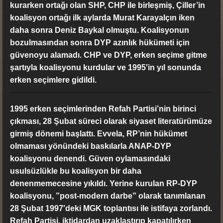
kurarken ortağı olan SHP, CHP ile birleşmiş, Çiller’in
koalisyon ortağı ilk aylarda Murat Karayalçın iken
daha sonra Deniz Baykal olmuştu. Koalisyonun
bozulmasından sonra DYP azınlık hükümeti için
güvenoyu alamadı. CHP ve DYP, erken seçime gitme
şartıyla koalisyonu kurdular ve 1995′in yıl sonunda
erken seçimlere gidildi.
1995 erken seçimlerinden Refah Partisi’nin birinci
çıkması, 28 Şubat süreci olarak siyaset literatürümüze
girmiş dönemi başlattı. Evvela, RP’nin hükümet
olmaması yönündeki baskılarla ANAP-DYP
koalisyonu denendi. Güven oylamasındaki
usulsüzlükle bu koalisyon bir daha
denenmemecesine yıkıldı. Yerine kurulan RP-DYP
koalisyonu, ”post-modern darbe” olarak tanımlanan
28 Şubat 1997′deki MGK toplantısı ile istifaya zorlandı.
Refah Partisi, iktidardan uzaklaştırıp kapatılırken