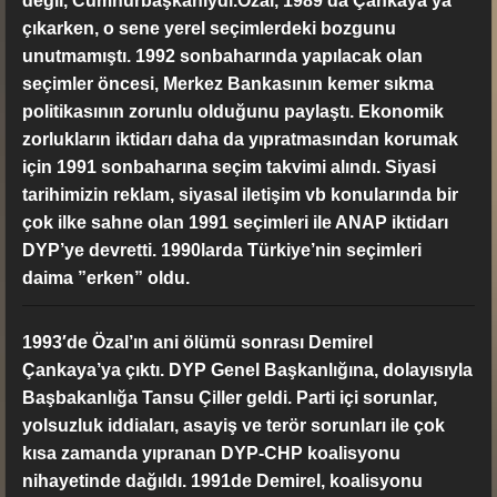
değil, Cumhurbaşkanıydı.Özal, 1989′da Çankaya’ya
çıkarken, o sene yerel seçimlerdeki bozgunu
unutmamıştı. 1992 sonbaharında yapılacak olan
seçimler öncesi, Merkez Bankasının kemer sıkma
politikasının zorunlu olduğunu paylaştı. Ekonomik
zorlukların iktidarı daha da yıpratmasından korumak
için 1991 sonbaharına seçim takvimi alındı. Siyasi
tarihimizin reklam, siyasal iletişim vb konularında bir
çok ilke sahne olan 1991 seçimleri ile ANAP iktidarı
DYP’ye devretti. 1990larda Türkiye’nin seçimleri
daima ”erken” oldu.
1993′de Özal’ın ani ölümü sonrası Demirel
Çankaya’ya çıktı. DYP Genel Başkanlığına, dolayısıyla
Başbakanlığa Tansu Çiller geldi. Parti içi sorunlar,
yolsuzluk iddiaları, asayiş ve terör sorunları ile çok
kısa zamanda yıpranan DYP-CHP koalisyonu
nihayetinde dağıldı. 1991de Demirel, koalisyonu